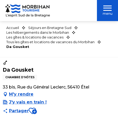
Aller
au
menu
contenu
principal
Accueil
Séjours en Bretagne Sud
Les hébergements dans le Morbihan
Les gîtes & locations de vacances
Tous les gîtes et locations de vacances du Morbihan
Da Gousket
Da Gousket
CHAMBRE D'HÔTES
33 bis, Rue du Général Leclerc, 56410 Étel
M'y rendre
J'y vais en train !
Ajouter aux favoris
Partager