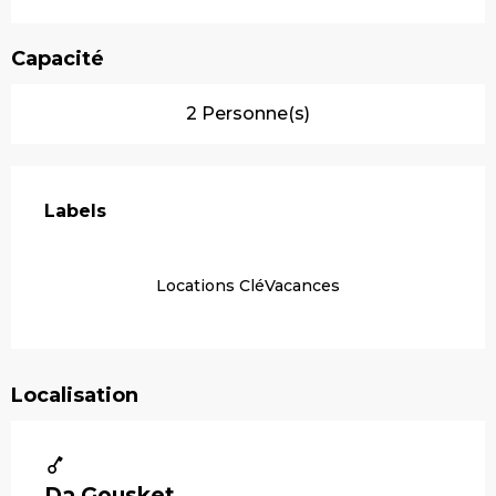
Capacité
2 Personne(s)
Offres de prestations
Labels
Labels
Locations CléVacances
Localisation
Da Gousket