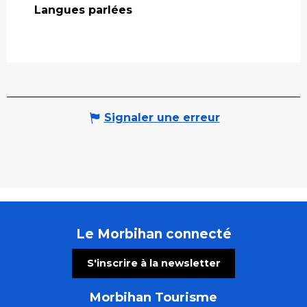
Langues parlées
Langues parlées
Signaler une erreur
Le Morbihan connecté
S'inscrire à la newsletter
Morbihan Tourisme