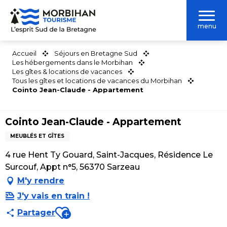
Aller
au
menu
contenu
principal
Accueil
Séjours en Bretagne Sud
Les hébergements dans le Morbihan
Les gîtes & locations de vacances
Tous les gîtes et locations de vacances du Morbihan
Cointo Jean-Claude - Appartement
Cointo Jean-Claude - Appartement
MEUBLÉS ET GÎTES
4 rue Hent Ty Gouard, Saint-Jacques, Résidence Le
Surcouf, Appt n°5, 56370 Sarzeau
M'y rendre
J'y vais en train !
Ajouter aux favoris
Partager