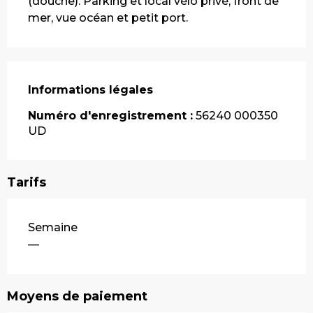
(douche). Parking et local vélo privé, front de 
mer, vue océan et petit port.
Informations légales
Informations légales
Numéro d'enregistrement :
56240 000350
UD
Tarifs
Tarifs 2026
Semaine
—
Moyens de paiement