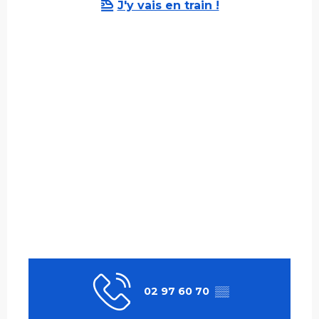
J'y vais en train !
02 97 60 70
▒▒