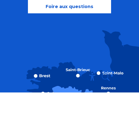
Foire aux questions
Recherche
Accessibili