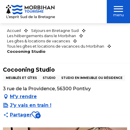
Aller
au
menu
contenu
principal
Accueil
Séjours en Bretagne Sud
Les hébergements dans le Morbihan
Les gîtes & locations de vacances
Tous les gîtes et locations de vacances du Morbihan
Cocooning Studio
Cocooning Studio
MEUBLÉS ET GÎTES
STUDIO
STUDIO EN IMMEUBLE OU RÉSIDENCE
3 rue de la Providence, 56300 Pontivy
M'y rendre
J'y vais en train !
Ajouter aux favoris
Partager