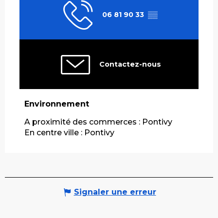
06 81 90 33
▒▒
Contactez-nous
Environnement
Environnement
A proximité des commerces :
Pontivy
En centre ville :
Pontivy
Signaler une erreur