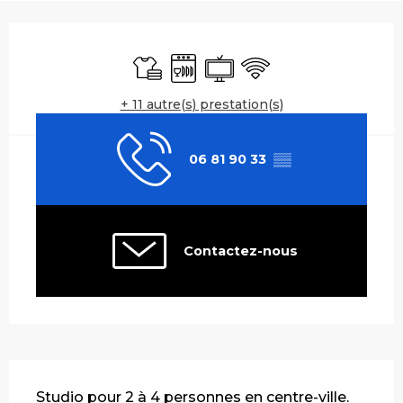
Ouverture et coordonnées
Draps et linge
Lave vaisselle
Télévision
WiFi
+ 11 autre(s) prestation(s)
06 81 90 33
▒▒
Contactez-nous
Description
Studio pour 2 à 4 personnes en centre-ville. 