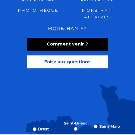
PHOTOTHÈQUE
MORBIHAN
AFFAIRES
MORBIHAN.FR
Comment venir ?
Foire aux questions
Recherche
Accessibili