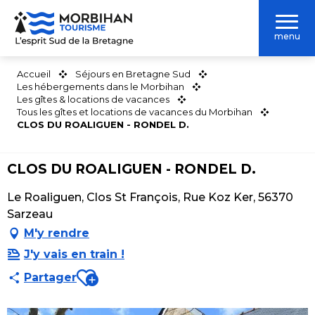
Aller
au
menu
contenu
principal
Accueil
Séjours en Bretagne Sud
Les hébergements dans le Morbihan
Les gîtes & locations de vacances
Tous les gîtes et locations de vacances du Morbihan
CLOS DU ROALIGUEN - RONDEL D.
CLOS DU ROALIGUEN - RONDEL D.
Le Roaliguen, Clos St François, Rue Koz Ker, 56370
Sarzeau
M'y rendre
J'y vais en train !
Ajouter aux favoris
Partager