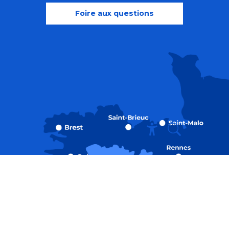
Foire aux questions
Recherche
Accessibili