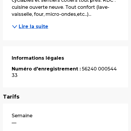
cyclables et sentiers côtiers tout près. RDC : 
cuisine ouverte neuve. Tout confort (lave-
vaisselle, four, micro-ondes,etc...)...
Lire la suite
Informations légales
Informations légales
Numéro d'enregistrement :
56240 000544
33
Tarifs
Tarifs 2026
Semaine
—