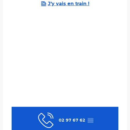
J'y vais en train !
02 97 67 62
▒▒