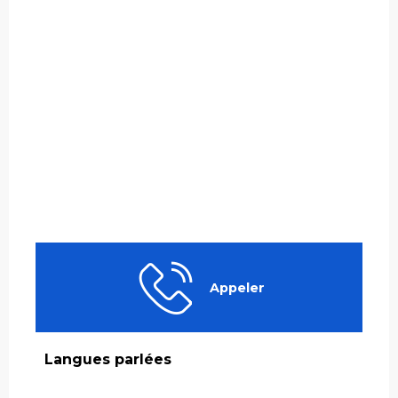
Appeler
Langues parlées
Langues parlées