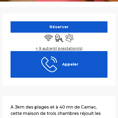
Ouverture et coordonnées
Réserver
WiFi
Jeux pour enfants / Espace je
Animaux acceptés
+ 9 autre(s) prestation(s)
Appeler
Description
A 3km des plages et à 40 mn de Carnac, 
cette maison de trois chambres réjouit les 