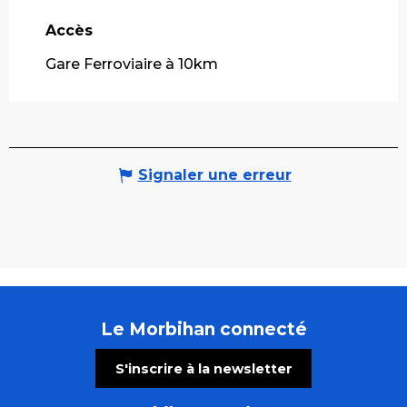
Accès
Accès
Gare Ferroviaire à 10km
Signaler une erreur
Le Morbihan connecté
S'inscrire à la newsletter