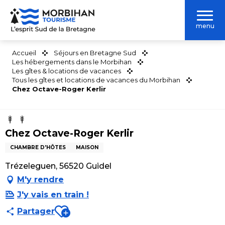
Aller
au
menu
contenu
principal
Accueil
Séjours en Bretagne Sud
Les hébergements dans le Morbihan
Les gîtes & locations de vacances
Tous les gîtes et locations de vacances du Morbihan
Chez Octave-Roger Kerlir
Chez Octave-Roger Kerlir
CHAMBRE D'HÔTES
MAISON
Trézeleguen, 56520 Guidel
M'y rendre
J'y vais en train !
Ajouter aux favoris
Partager