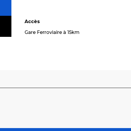
Accès
Accès
Gare Ferroviaire à 15km
m