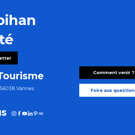
bihan
té
letter
Comment venir ?
Tourisme
e 56038 Vannes
Foire aux question
us