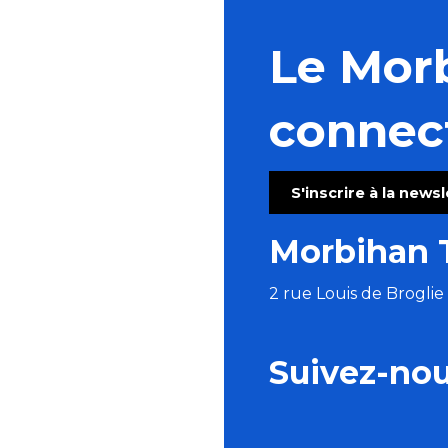
Le Mor
connec
S'inscrire à la news
Morbihan 
2 rue Louis de Brogli
Suivez-no