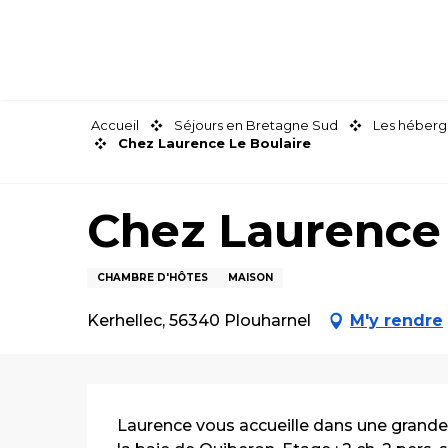
Aller
au
contenu
principal
Accueil
Séjours en Bretagne Sud
Les héberg
Chez Laurence Le Boulaire
Chez Laurence 
CHAMBRE D'HÔTES
MAISON
Kerhellec, 56340 Plouharnel
M'y rendre
Description
Laurence vous accueille dans une grande