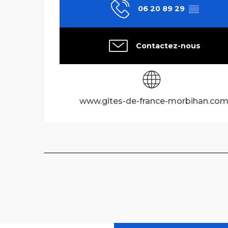
06 20 89 29
▒▒
Contactez-nous
www.gites-de-france-morbihan.co