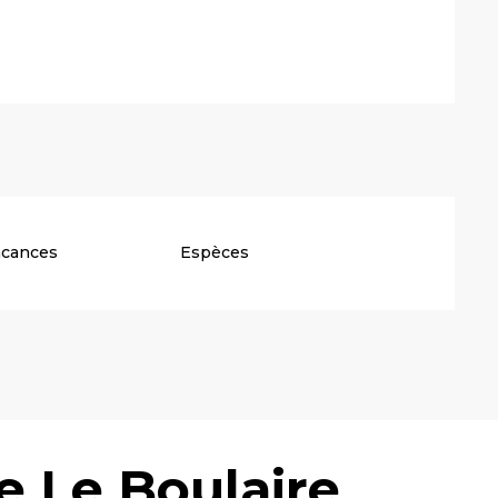
acances
Espèces
e Le Boulaire