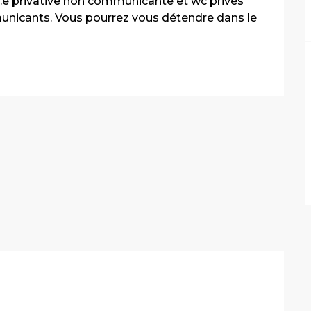
 s.e privative non communicante et wc privés 
municants. Vous pourrez vous détendre dans le 