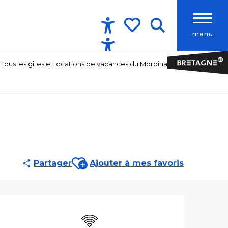
menu
Accessibilité
Recherche
Voir les favoris
Tous les gîtes et locations de vacances du Morbihan
Ajouter aux favoris
Partager
Ajouter à mes favoris
Ouverture et co
WiFi