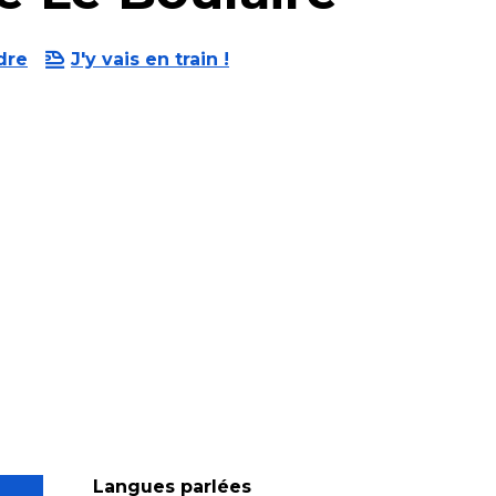
dre
J'y vais en train !
Langues parlées
Langues parlées