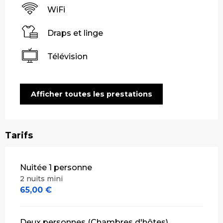
WiFi
Draps et linge
Télévision
Afficher toutes les prestations
Tarifs
Tarifs 2026
Nuitée 1 personne
2 nuits mini
65,00 €
Deux personnes (Chambres d'hôtes)