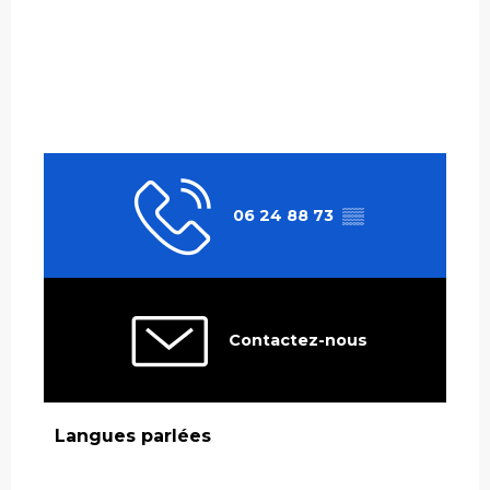
06 24 88 73
▒▒
Contactez-nous
Langues parlées
Langues parlées