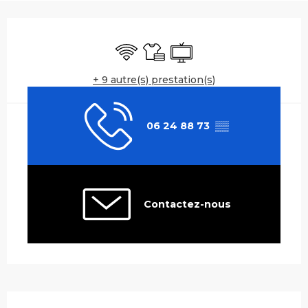
Ouverture et coordonnées
WiFi
Draps et linge
Télévision
+ 9 autre(s) prestation(s)
06 24 88 73
▒▒
Contactez-nous
Description