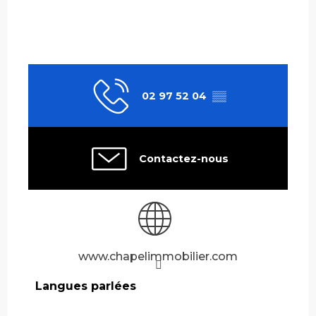
02 97 52 04
▒▒
Contactez-nous
www.chapelimmobilier.com
Langues parlées
Langues parlées