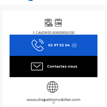
Ouverture et coordonnées
Lave linge
Lave vaisselle
+ 1 autre(s) prestation(s)
02 97 52 04
▒▒
Contactez-nous
www.chapelimmobilier.com