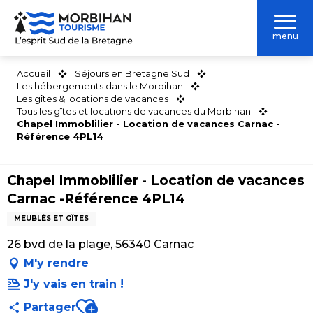
Aller
au
menu
contenu
principal
Accueil
Séjours en Bretagne Sud
Les hébergements dans le Morbihan
Les gîtes & locations de vacances
Tous les gîtes et locations de vacances du Morbihan
Chapel Immoblilier - Location de vacances Carnac -
Référence 4PL14
Chapel Immoblilier - Location de vacances
Carnac -Référence 4PL14
MEUBLÉS ET GÎTES
26 bvd de la plage, 56340 Carnac
M'y rendre
J'y vais en train !
Ajouter aux favoris
Partager