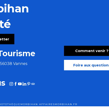
bihan
té
letter
Comment venir ?
Tourisme
e 56038 Vannes
Foire aux question
us
HOTOTHÈQUE
MORBIHAN AFFAIRES
MORBIHAN.FR