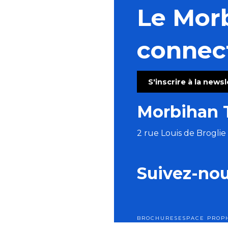
Le Mor
connec
S'inscrire à la news
Morbihan 
2 rue Louis de Brogli
Suivez-no
BROCHURES
ESPACE PRO
P