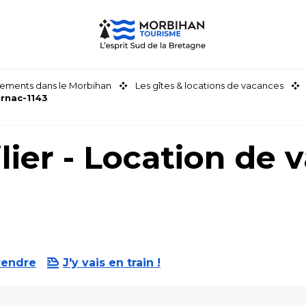
ements dans le Morbihan
Les gîtes & locations de vacances
arnac-1143
ier - Location de 
rendre
J'y vais en train !