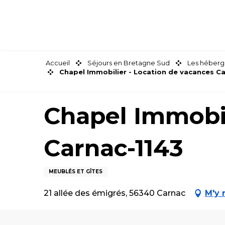
Aller
au
contenu
principal
Accueil
Séjours en Bretagne Sud
Les héberg
Chapel Immobilier - Location de vacances C
Chapel Immobil
Carnac-1143
MEUBLÉS ET GÎTES
21 allée des émigrés, 56340 Carnac
M'y 