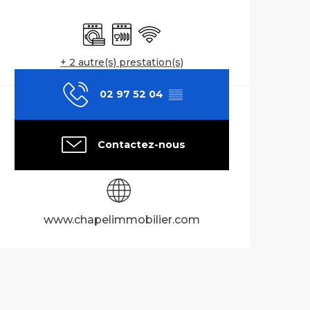
Ouverture et co
Lave linge
Lave vaisselle
WiFi
+ 2 autre(s) prestation(s)
02 97 52 04
▒▒
Contactez-nous
www.chapelimmobilier.com