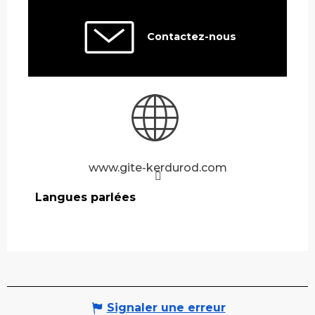
Contactez-nous
www.gite-kerdurod.com
Langues parlées
Langues parlées
Signaler une erreur