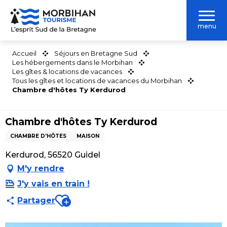
Aller
au
menu
contenu
principal
Accueil
Séjours en Bretagne Sud
Les hébergements dans le Morbihan
Les gîtes & locations de vacances
Tous les gîtes et locations de vacances du Morbihan
Chambre d'hôtes Ty Kerdurod
Chambre d'hôtes Ty Kerdurod
CHAMBRE D'HÔTES
MAISON
Kerdurod, 56520 Guidel
M'y rendre
J'y vais en train !
Ajouter aux favoris
Partager