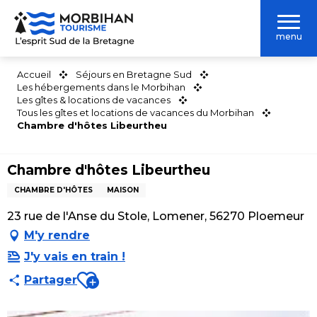
Aller
au
menu
contenu
principal
Accueil
Séjours en Bretagne Sud
Les hébergements dans le Morbihan
Les gîtes & locations de vacances
Tous les gîtes et locations de vacances du Morbihan
Chambre d'hôtes Libeurtheu
Chambre d'hôtes Libeurtheu
CHAMBRE D'HÔTES
MAISON
23 rue de l'Anse du Stole, Lomener, 56270 Ploemeur
M'y rendre
J'y vais en train !
Ajouter aux favoris
Partager