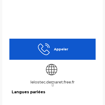
Appeler
lelostec.demaret.free.fr
Langues parlées
Langues parlées