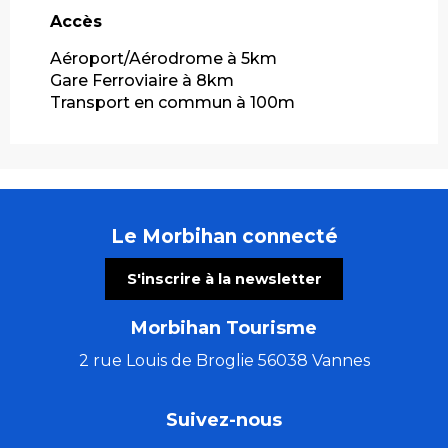
Accès
Accès
Aéroport/Aérodrome à 5km
Gare Ferroviaire à 8km
Transport en commun à 100m
Le Morbihan connecté
S'inscrire à la newsletter
Morbihan Tourisme
2 rue Louis de Broglie 56038 Vannes
Suivez-nous