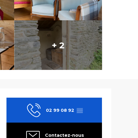
+ 2
Ouverture et co
02 99 08 92
▒▒
Contactez-nous