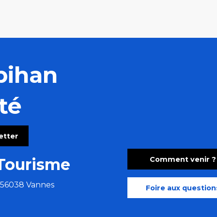
bihan
té
letter
Comment venir ?
Tourisme
e 56038 Vannes
Foire aux question