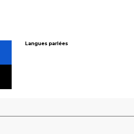
Langues parlées
Langues parlées