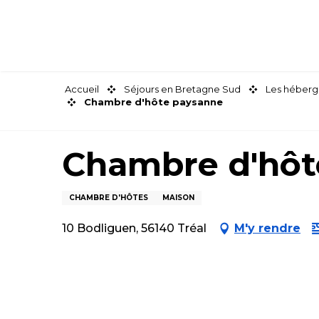
Aller
au
contenu
principal
Accueil
Séjours en Bretagne Sud
Les héberg
Chambre d'hôte paysanne
Chambre d'hôt
CHAMBRE D'HÔTES
MAISON
10 Bodliguen, 56140 Tréal
M'y rendre