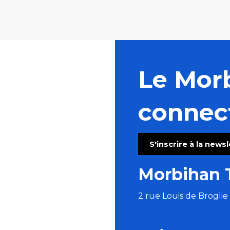
Le Mor
connec
S'inscrire à la news
Morbihan 
2 rue Louis de Brogli