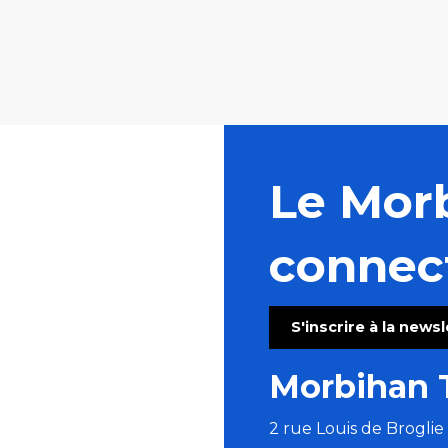
Le Mor
connec
S'inscrire à la news
Morbihan 
2 rue Louis de Brogli