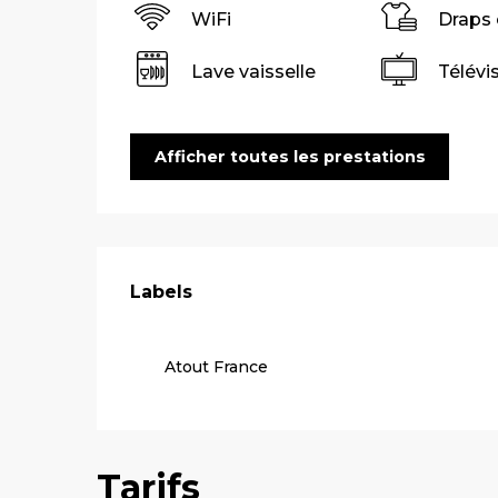
WiFi
Draps 
Lave vaisselle
Télévi
Afficher toutes les prestations
Offres de pre
Labels
Labels
Atout France
Tarifs