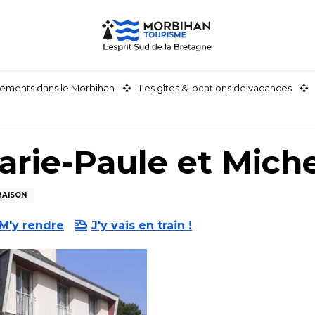
ements dans le Morbihan
Les gîtes & locations de vacances
ie-Paule et Miche
MAISON
M'y rendre
J'y vais en train !