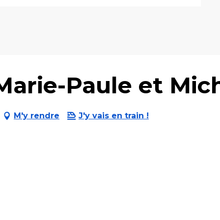
rie-Paule et Mic
M'y rendre
J'y vais en train !