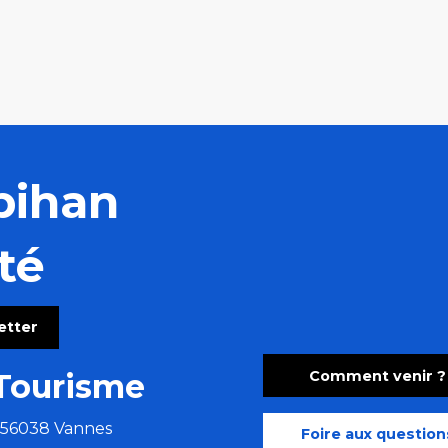
bihan
té
letter
Comment venir ?
Tourisme
e 56038 Vannes
Foire aux question