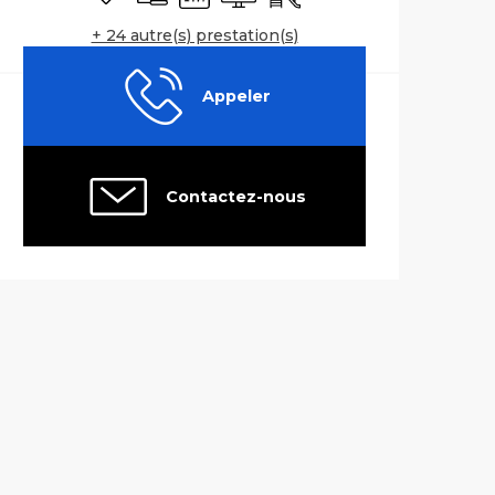
+ 24 autre(s) prestation(s)
Appeler
Contactez-nous