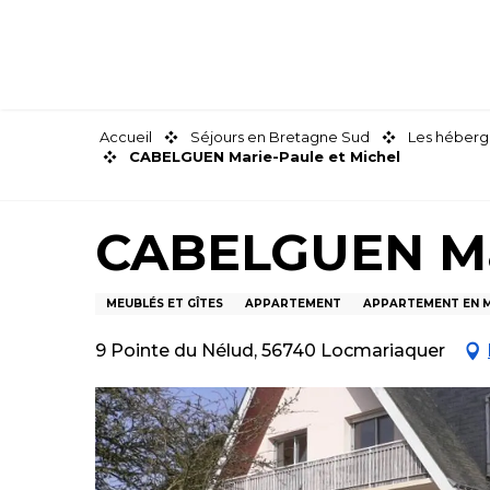
Aller
au
contenu
principal
Accueil
Séjours en Bretagne Sud
Les héberg
CABELGUEN Marie-Paule et Michel
CABELGUEN Mar
MEUBLÉS ET GÎTES
APPARTEMENT
APPARTEMENT EN 
9 Pointe du Nélud, 56740 Locmariaquer