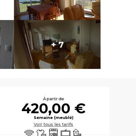
+ 7
Ouverture et co
À partir de
420,00 €
Semaine (meublé)
Voir tous les tarifs
WiFi
Draps et linge
Blanchisserie
Lave vaisselle
Télévision
Jeux pour enfants / Espac