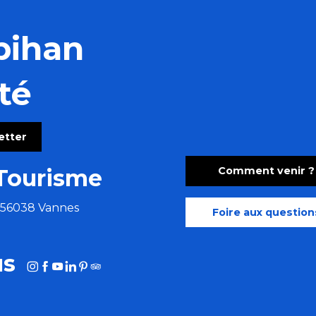
bihan
té
letter
Comment venir ?
Tourisme
e 56038 Vannes
Foire aux question
us