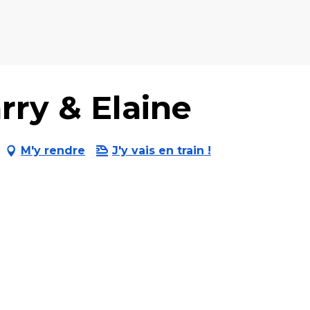
ry & Elaine
M'y rendre
J'y vais en train !