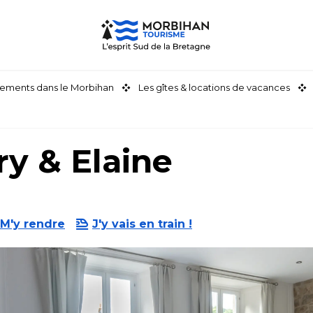
ements dans le Morbihan
Les gîtes & locations de vacances
y & Elaine
M'y rendre
J'y vais en train !