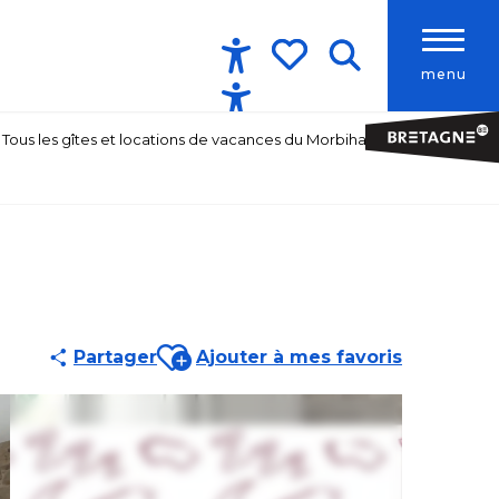
menu
Accessibilité
Recherche
Voir les favoris
Tous les gîtes et locations de vacances du Morbihan
Ajouter aux favoris
Partager
Ajouter à mes favoris