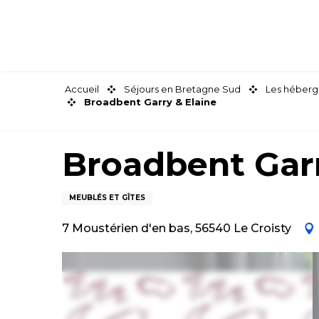
Aller
au
contenu
principal
Accueil
Séjours en Bretagne Sud
Les héberg
Broadbent Garry & Elaine
Broadbent Garr
MEUBLÉS ET GÎTES
7 Moustérien d'en bas, 56540 Le Croisty