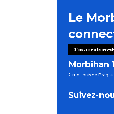
Le Mor
connec
S'inscrire à la news
Morbihan 
2 rue Louis de Brogli
Suivez-no