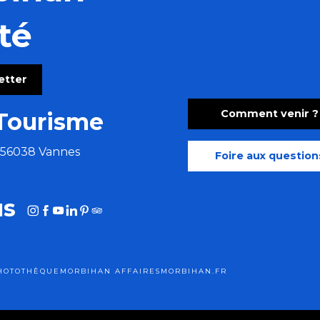
té
letter
Comment venir ?
Tourisme
e 56038 Vannes
Foire aux question
us
HOTOTHÈQUE
MORBIHAN AFFAIRES
MORBIHAN.FR