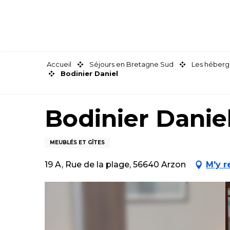
Aller
au
contenu
principal
Accueil
Séjours en Bretagne Sud
Les héberg
Bodinier Daniel
Bodinier Danie
MEUBLÉS ET GÎTES
19 A, Rue de la plage, 56640 Arzon
M'y r