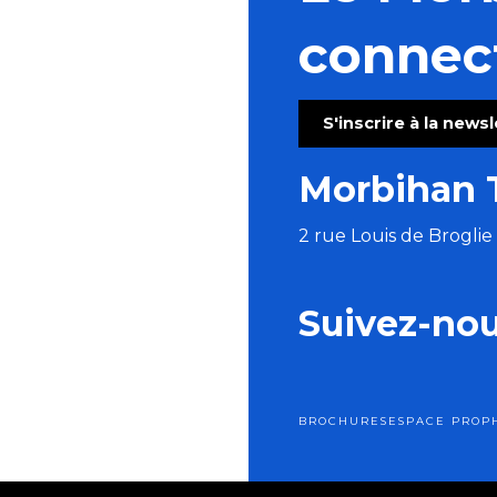
connec
S'inscrire à la news
Morbihan 
2 rue Louis de Brogli
Suivez-no
BROCHURES
ESPACE PRO
P