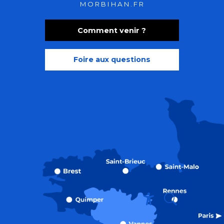
MORBIHAN.FR
Comment venir ?
Foire aux questions
Recherche
Accessibili