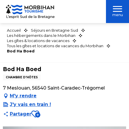
Aller
au
menu
contenu
principal
Accueil
Séjours en Bretagne Sud
Les hébergements dans le Morbihan
Les gîtes & locations de vacances
Tous les gîtes et locations de vacances du Morbihan
Bod Ha Boed
Bod Ha Boed
CHAMBRE D'HÔTES
7 Meslouan, 56540 Saint-Caradec-Trégomel
M'y rendre
J'y vais en train !
Ajouter aux favoris
Partager