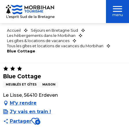
Aller
au
menu
contenu
principal
Accueil
Séjours en Bretagne Sud
Les hébergements dans le Morbihan
Les gîtes & locations de vacances
Tous les gîtes et locations de vacances du Morbihan
Blue Cottage
Blue Cottage
MEUBLÉS ET GÎTES
MAISON
Le Lisse, 56410 Erdeven
M'y rendre
J'y vais en train !
Ajouter aux favoris
Partager