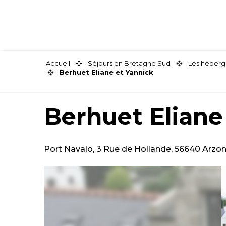
Aller
au
contenu
principal
Accueil
Séjours en Bretagne Sud
Les héberg
Berhuet Eliane et Yannick
Berhuet Eliane
Port Navalo, 3 Rue de Hollande, 56640 Arzo