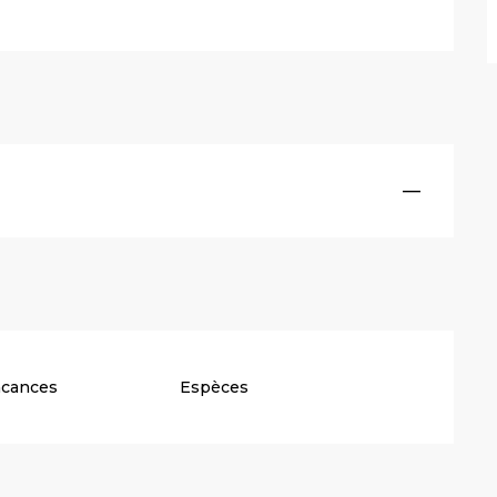
—
acances
Espèces