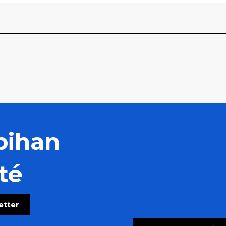
bihan
té
letter