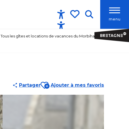
menu
Accessibilité
Recherche
Voir les favoris
Tous les gîtes et locations de vacances du Morbihan
Ajouter aux favoris
Partager
Ajouter à mes favoris