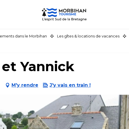
ements dans le Morbihan
Les gîtes & locations de vacances
 et Yannick
n
M'y rendre
J'y vais en train !