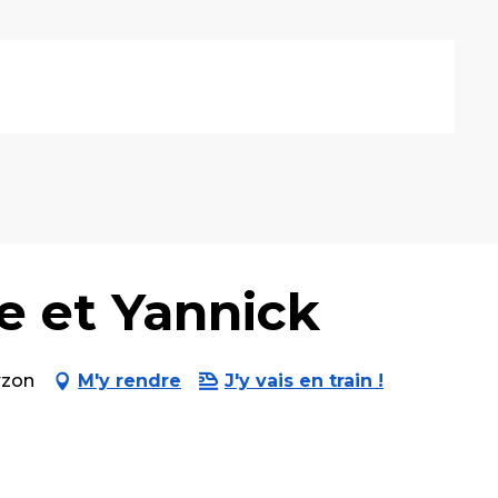
e et Yannick
rzon
M'y rendre
J'y vais en train !