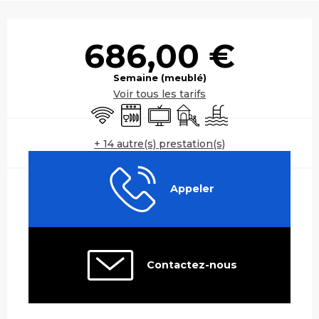
Ouverture et coordonnées
686,00 €
Semaine (meublé)
Voir tous les tarifs
WiFi
Lave vaisselle
Télévision
Jeux pour enfants / Espa
Piscine
+ 14 autre(s) prestation(s)
Appeler
Contactez-nous