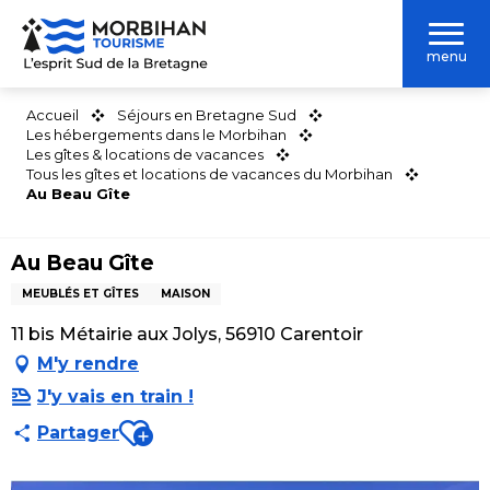
Aller
au
menu
contenu
principal
Accueil
Séjours en Bretagne Sud
Les hébergements dans le Morbihan
Les gîtes & locations de vacances
Tous les gîtes et locations de vacances du Morbihan
Au Beau Gîte
Au Beau Gîte
MEUBLÉS ET GÎTES
MAISON
11 bis Métairie aux Jolys, 56910 Carentoir
M'y rendre
J'y vais en train !
Ajouter aux favoris
Partager