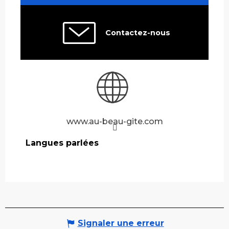
Contactez-nous
www.au-beau-gite.com
Langues parlées
Langues parlées
Signaler une erreur