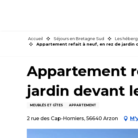
Aller
au
contenu
principal
Accueil
Séjours en Bretagne Sud
Les héberg
Appartement refait à neuf, en rez de jardin 
Appartement re
jardin devant 
MEUBLÉS ET GÎTES
APPARTEMENT
2 rue des Cap-Horniers, 56640 Arzon
M'