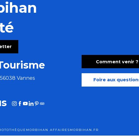
bihan
té
letter
Comment venir ?
Tourisme
e 56038 Vannes
Foire aux question
us
HOTOTHÈQUE
MORBIHAN AFFAIRES
MORBIHAN.FR