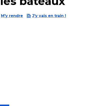
 les bateaux
M'y rendre
J'y vais en train !