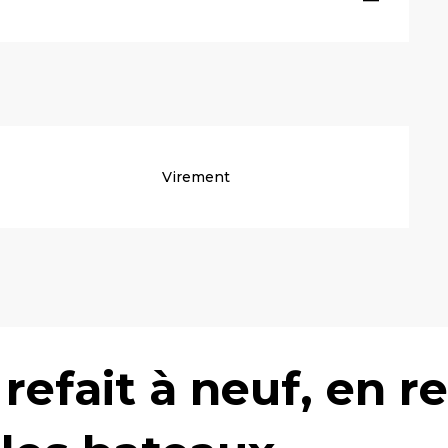
Virement
efait à neuf, en r