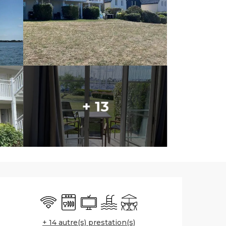
+ 13
Ouverture et co
WiFi
Lave vaisselle
Télévision
Piscine
Terrasse
+ 14 autre(s) prestation(s)