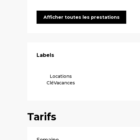
Afficher toutes les prestations
Offres de pre
Labels
Labels
Locations
CléVacances
Tarifs
Tarifs 2026
Semaine