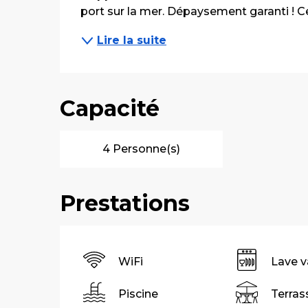
port sur la mer. Dépaysement garanti ! Cet
Lire la suite
Capacité
4 Personne(s)
Prestations
WiFi
Lave v
Piscine
Terras