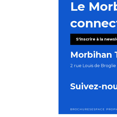
Le Mor
connec
S'inscrire à la news
Morbihan 
2 rue Louis de Brogli
Suivez-no
BROCHURES
ESPACE PRO
P