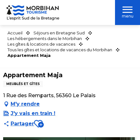
Aller
au
menu
contenu
principal
Accueil
Séjours en Bretagne Sud
Les hébergements dans le Morbihan
Les gîtes & locations de vacances
Tous les gîtes et locations de vacances du Morbihan
Appartement Maja
Appartement Maja
MEUBLÉS ET GÎTES
1 Rue des Remparts, 56360 Le Palais
M'y rendre
J'y vais en train !
Ajouter aux favoris
Partager