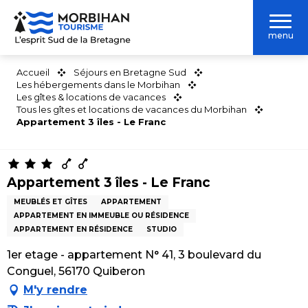
Aller
au
menu
contenu
principal
Accueil
Séjours en Bretagne Sud
Les hébergements dans le Morbihan
Les gîtes & locations de vacances
Tous les gîtes et locations de vacances du Morbihan
Appartement 3 îles - Le Franc
Appartement 3 îles - Le Franc
MEUBLÉS ET GÎTES
APPARTEMENT
APPARTEMENT EN IMMEUBLE OU RÉSIDENCE
APPARTEMENT EN RÉSIDENCE
STUDIO
1er etage - appartement N° 41, 3 boulevard du
Conguel, 56170 Quiberon
M'y rendre