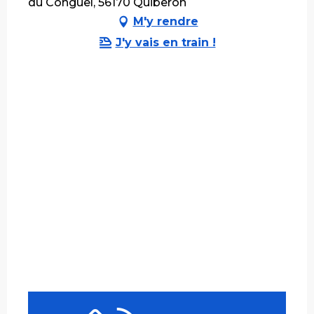
du Conguel, 56170 Quiberon
M'y rendre
J'y vais en train !