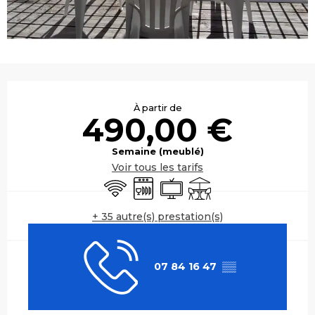
Ouverture et coordonnées
À partir de
490,00 €
Semaine (meublé)
Voir tous les tarifs
WiFi
Lave vaisselle
Télévision
Terrasse
+ 35 autre(s) prestation(s)
07 84 16 47
▒▒