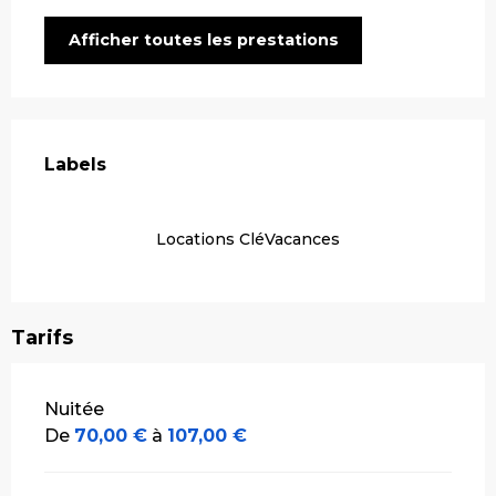
Afficher toutes les prestations
Offres de prestations
Labels
Labels
Locations CléVacances
Tarifs
Tarifs 2026
Nuitée
De
70,00 €
à
107,00 €