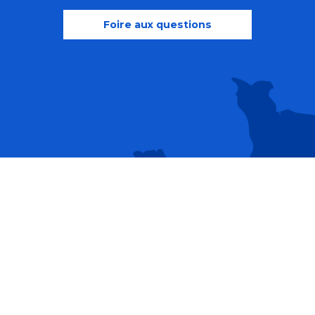
Foire aux questions
Recherche
Accessibili