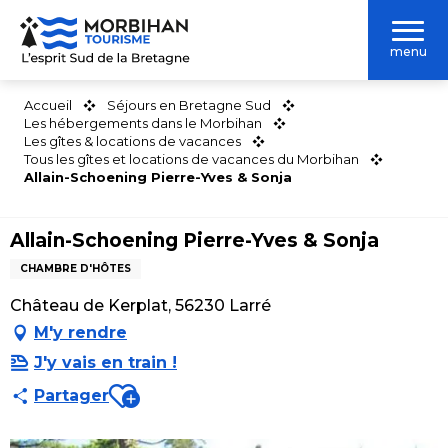
Aller
au
menu
contenu
principal
Accueil
Séjours en Bretagne Sud
Les hébergements dans le Morbihan
Les gîtes & locations de vacances
Tous les gîtes et locations de vacances du Morbihan
Allain-Schoening Pierre-Yves & Sonja
Allain-Schoening Pierre-Yves & Sonja
CHAMBRE D'HÔTES
Château de Kerplat, 56230 Larré
M'y rendre
J'y vais en train !
Ajouter aux favoris
Partager