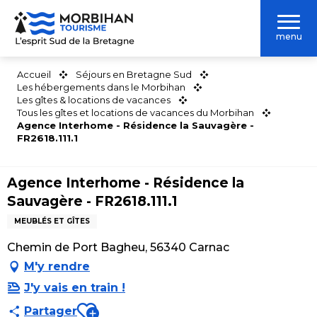
Aller
au
menu
contenu
principal
Accueil
Séjours en Bretagne Sud
Les hébergements dans le Morbihan
Les gîtes & locations de vacances
Tous les gîtes et locations de vacances du Morbihan
Agence Interhome - Résidence la Sauvagère -
FR2618.111.1
Agence Interhome - Résidence la
Sauvagère - FR2618.111.1
MEUBLÉS ET GÎTES
Chemin de Port Bagheu, 56340 Carnac
M'y rendre
J'y vais en train !
Ajouter aux favoris
Partager