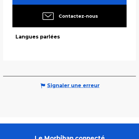
Contactez-nous
Langues parlées
Langues parlées
Signaler une erreur
Le Morbihan connecté