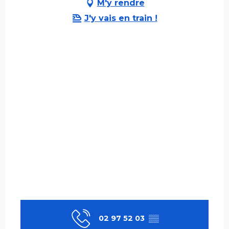
M'y rendre
J'y vais en train !
02 97 52 03
▒▒