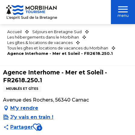
Aller
au
menu
contenu
principal
Accueil
Séjours en Bretagne Sud
Les hébergements dans le Morbihan
Les gîtes & locations de vacances
Tous les gîtes et locations de vacances du Morbihan
Agence Interhome - Mer et Soleil - FR2618.250.1
Agence Interhome - Mer et Soleil -
FR2618.250.1
MEUBLÉS ET GÎTES
Avenue des Rochers, 56340 Carnac
M'y rendre
J'y vais en train !
Ajouter aux favoris
Partager