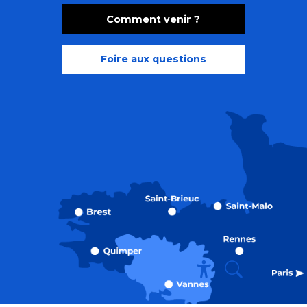
Comment venir ?
Foire aux questions
Recherche
Accessibili