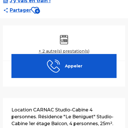
J'y vais en train !
Ajouter aux favoris
Partager
Ouverture et coordonnées
Lave vaisselle
+ 2 autre(s) prestation(s)
Appeler
Description
Location CARNAC Studio-Cabine 4 
personnes. Résidence "Le Beniguet" Studio-
Cabine 1er étage Balcon, 4 personnes, 25m². 