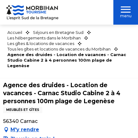
Aller
au
menu
contenu
principal
Accueil
Séjours en Bretagne Sud
Les hébergements dans le Morbihan
Les gîtes & locations de vacances
Tous les gîtes et locations de vacances du Morbihan
Agence des druides - Location de vacances - Carnac
Studio Cabine 2 à 4 personnes 100m plage de
Legenèse
Agence des druides - Location de
vacances - Carnac Studio Cabine 2 à 4
personnes 100m plage de Legenèse
MEUBLÉS ET GÎTES
56340 Carnac
M'y rendre