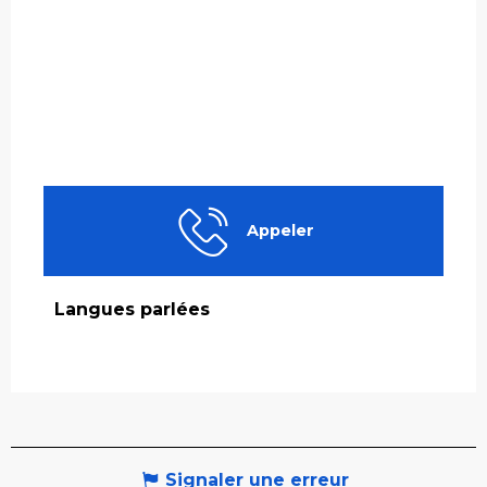
Appeler
Langues parlées
Langues parlées
Signaler une erreur