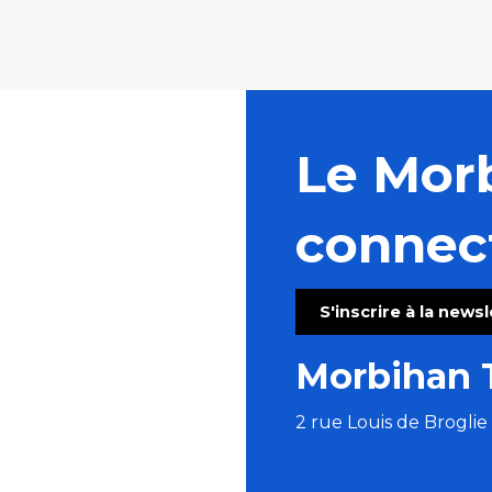
Le Mor
connec
S'inscrire à la news
Morbihan 
2 rue Louis de Brogli