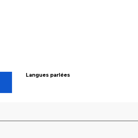
Langues parlées
Langues parlées