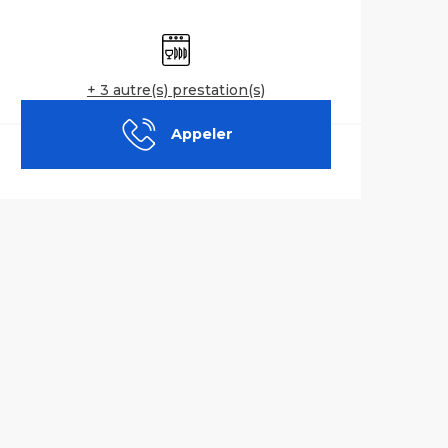
Ouverture et co
Lave vaisselle
+ 3 autre(s) prestation(s)
Appeler