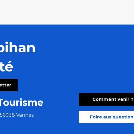
bihan
té
letter
Comment venir ?
Tourisme
e 56038 Vannes
Foire aux question