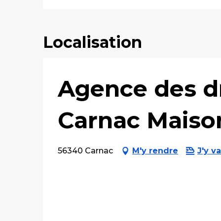
Localisation
Agence des dr
Carnac Maiso
56340 Carnac
M'y rendre
J'y va