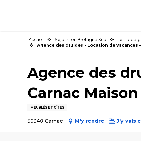
Aller
au
contenu
principal
Accueil
Séjours en Bretagne Sud
Les héberg
Agence des druides - Location de vacances 
Agence des dru
Carnac Maison
MEUBLÉS ET GÎTES
56340 Carnac
M'y rendre
J'y vais e