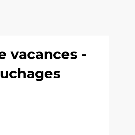
e vacances -
ouchages