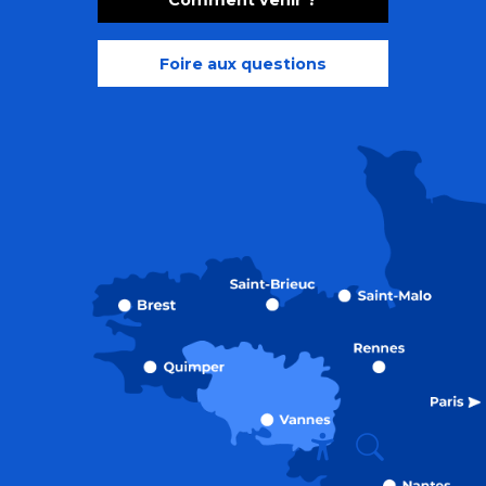
Comment venir ?
Foire aux questions
Recherche
Accessibili