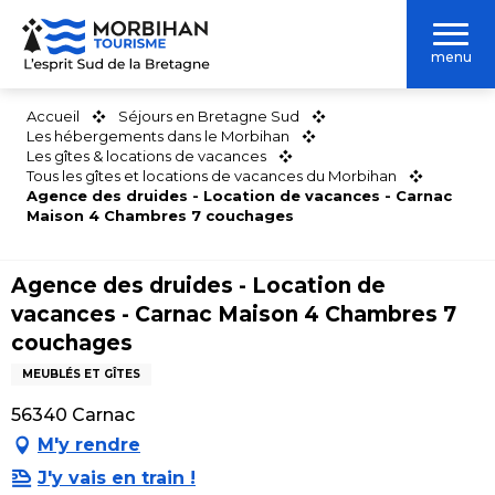
Aller
au
menu
contenu
principal
Accueil
Séjours en Bretagne Sud
Les hébergements dans le Morbihan
Les gîtes & locations de vacances
Tous les gîtes et locations de vacances du Morbihan
Agence des druides - Location de vacances - Carnac
Maison 4 Chambres 7 couchages
Agence des druides - Location de
vacances - Carnac Maison 4 Chambres 7
couchages
MEUBLÉS ET GÎTES
56340 Carnac
M'y rendre
J'y vais en train !