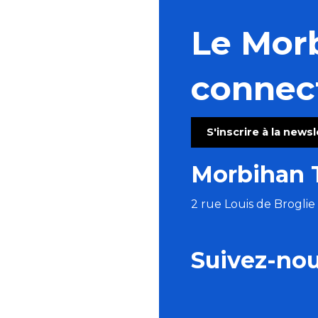
Le Mor
connec
S'inscrire à la news
Morbihan 
2 rue Louis de Brogli
Suivez-no