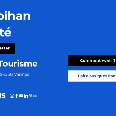
bihan
té
letter
Comment venir ?
Tourisme
e 56038 Vannes
Foire aux question
us