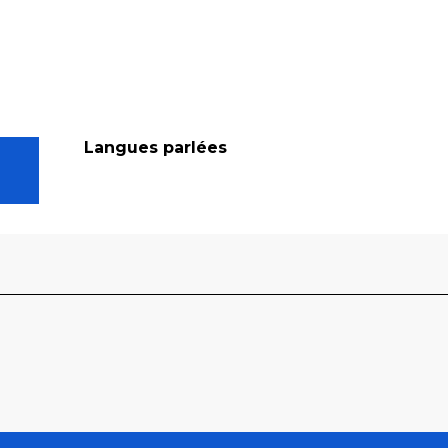
Langues parlées
Langues parlées