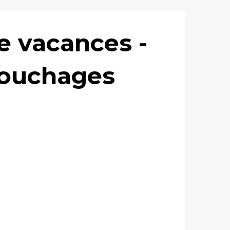
e vacances -
couchages