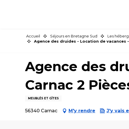
Aller
au
contenu
principal
Accueil
Séjours en Bretagne Sud
Les héberg
Agence des druides - Location de vacances 
Agence des dru
Carnac 2 Pièce
MEUBLÉS ET GÎTES
56340 Carnac
M'y rendre
J'y vais e