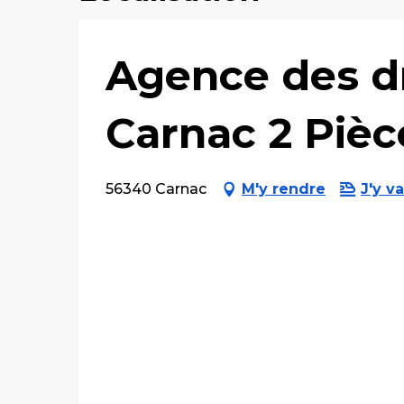
Agence des dr
Carnac 2 Piè
56340 Carnac
M'y rendre
J'y va