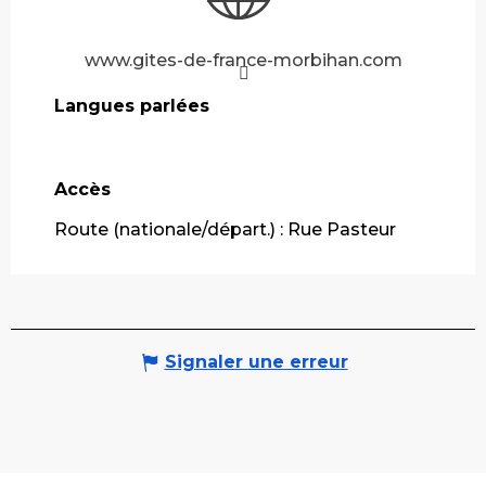
www.gites-de-france-morbihan.com
Langues parlées
Langues parlées
Accès
Accès
Route (nationale/départ.) : Rue Pasteur
Signaler une erreur