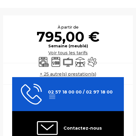
Ouverture et coordonnées
À partir de
795,00 €
Semaine (meublé)
Voir tous les tarifs
Lave linge
Lave vaisselle
Télévision
Terrasse
Animaux acceptés
+ 25 autre(s) prestation(s)
02 57 18 00 00 / 02 97 18 00
▒▒
Contactez-nous