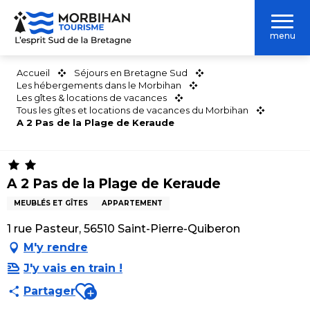
Aller
au
menu
contenu
principal
Accueil
Séjours en Bretagne Sud
Les hébergements dans le Morbihan
Les gîtes & locations de vacances
Tous les gîtes et locations de vacances du Morbihan
A 2 Pas de la Plage de Keraude
A 2 Pas de la Plage de Keraude
MEUBLÉS ET GÎTES
APPARTEMENT
1 rue Pasteur, 56510 Saint-Pierre-Quiberon
M'y rendre
J'y vais en train !
Ajouter aux favoris
Partager