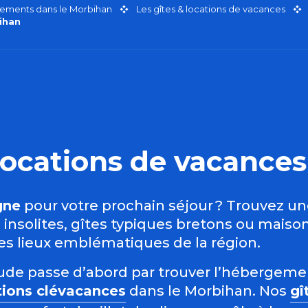
ements dans le Morbihan
Les gîtes & locations de vacances
ihan
t locations de vacanc
gne
pour votre prochain séjour ? Trouvez u
nsolites, gîtes typiques bretons ou maison
des lieux emblématiques de la région.
étude passe d’abord par trouver l’hébergem
tions clévacances
dans le Morbihan. Nos
gî