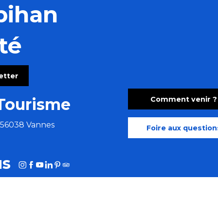
bihan
té
letter
Comment venir ?
Tourisme
e 56038 Vannes
Foire aux question
us
HOTOTHÈQUE
MORBIHAN AFFAIRES
MORBIHAN.FR