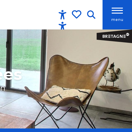
menu
Accessibilité
Recherche
Voir les favoris
ées
an