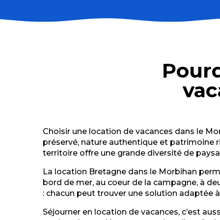
Appartement de charme sur mer et plage PRESQU'
Agence des druides - Location de vacances - Carna
Allain Immobilier - MB12
Pourq
La Dame de Nage - Gîte
Le temps d'une île
vac
Le temps des châtaignes
Ty Mélanie
A la Chouette Rieuse - Gîte
Ty Jean-Michel - Les Gîtes de Kervarc'h
Choisir une location de vacances dans le Mor
La Cabane Campétoile du Domaine de Kerelly
préservé, nature authentique et patrimoine ric
L'Auberge du Roch
territoire offre une grande diversité de pays
Domaine de Kernolo - Le Pavot bleu
La location Bretagne dans le Morbihan perme
bord de mer, au coeur de la campagne, à deux
: chacun peut trouver une solution adaptée à
Séjourner en location de vacances, c’est auss