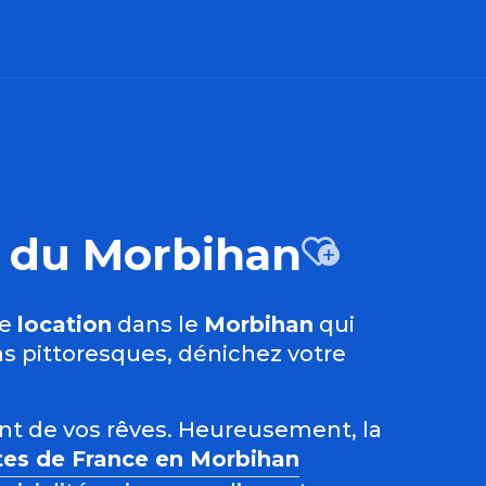
es du Morbihan
Ajout
ne
location
dans le
Morbihan
qui
s pittoresques, dénichez votre
ent de vos rêves. Heureusement, la
tes de France en Morbihan