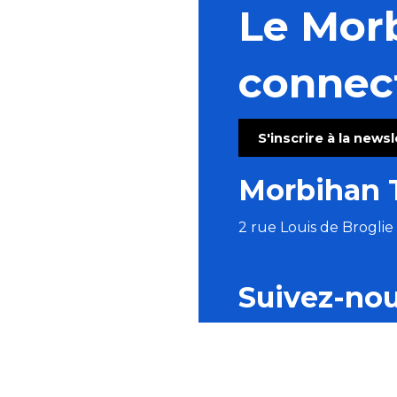
Le Mor
connec
S'inscrire à la news
Morbihan 
2 rue Louis de Brogli
Suivez-no
BROCHURES
ESPACE PRO
P