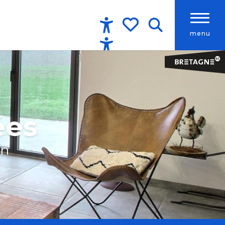
menu
Accessibilité
Recherche
Voir les favoris
ées
an