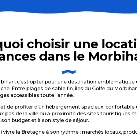
uoi choisir une locat
tudio + Cabine fermée, 1er étage, 28,5m² Balcon 2 couc
ances dans le Morbih
 3 Pièces Armorique
bihan, c’est opter pour une destination emblématique de
he. Entre plages de sable fin, îles du Golfe du Morbihan, 
ages accessibles toute l’année.
t de profiter d’un hébergement spacieux, confortable e
 pas de la ville ou à proximité des sites touristiques 
 son budget et à son style de séjour.
i vivre la Bretagne à son rythme : marchés locaux, produit