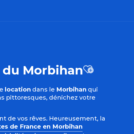
es du Morbihan
Ajout
ne
location
dans le
Morbihan
qui
s pittoresques, dénichez votre
ent de vos rêves. Heureusement, la
tes de France en Morbihan