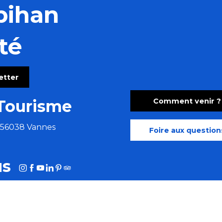
bihan
té
letter
Comment venir ?
Tourisme
e 56038 Vannes
Foire aux question
us
HOTOTHÈQUE
MORBIHAN AFFAIRES
MORBIHAN.FR