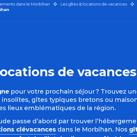
ements dans le Morbihan
Les gîtes & locations de vacances
ihan
t locations de vacanc
gne
pour votre prochain séjour ? Trouvez u
nsolites, gîtes typiques bretons ou maison
des lieux emblématiques de la région.
étude passe d’abord par trouver l’hébergem
tions clévacances
dans le Morbihan. Nos
gî