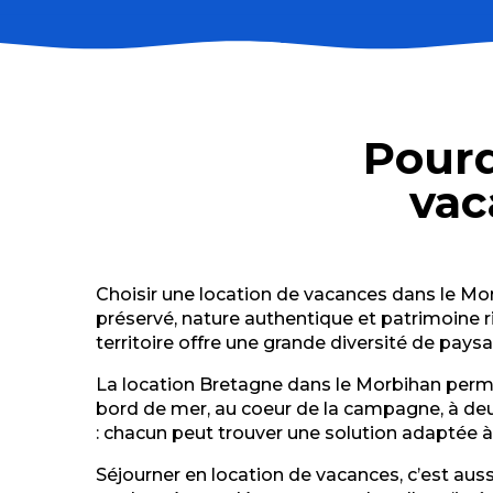
L'Épée
La Maison de Marie - Gîte
Fortin de Port Maria - Malecot Patrick
Pourq
Agence des druides - Location de vacances Carnac - S
Cocooning Studio
vac
Le Temps d'une Ile - Gîte
Sémaphore d'Étel
Agence des druides - Location de vacances - Carnac
Location de vacances - Ty Margot
Choisir une location de vacances dans le Mor
La longère de Kerguzul
préservé, nature authentique et patrimoine ric
L'Appart' Désirade
territoire offre une grande diversité de pays
L'Annexe - Studios Hôtel Le Rohan
La location Bretagne dans le Morbihan perme
bord de mer, au coeur de la campagne, à deux
: chacun peut trouver une solution adaptée à
Séjourner en location de vacances, c’est auss