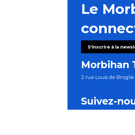
Le Mor
connec
S'inscrire à la news
Morbihan 
2 rue Louis de Brogli
Suivez-no
BROCHURES
ESPACE PRO
P