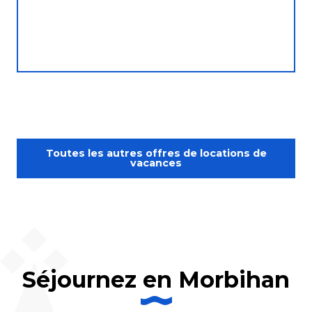
Toutes les autres offres de locations de
vacances
Séjournez en Morbihan
Week-end et séjours détente dans
le Morbihan