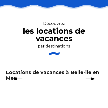
Résidence Saint Pierre - Appartement RDC
Résidence Saint Pierre - Appartement Etage
Découvrez
Hameau de Portivy, maison 7
les locations de
Maison
Meublé
vacances
La terrasse
Meublé
par destinations
Maison
Appartement
La vigie
Meublé
Locations de vacances à Belle-île en
Lo
Studio
Mer
d