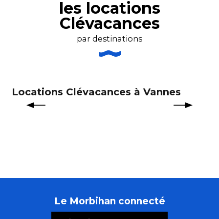
les locations
Maison avec piscine et plages à 300m
Une escale en Bretagne à Larmor Plage
Clévacances
Résidence Plein Soleil
Maison avec terrasse et jardinet clos, piscine chauff
par destinations
Locations Clévacances à Vannes
Lo
M
Le Morbihan connecté