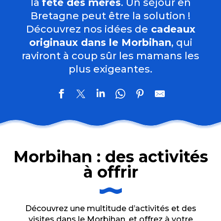
la
fête des mères
. Un séjour en
Bretagne peut être la solution !
Découvrez nos idées de
cadeaux
originaux dans le Morbihan
, qui
raviront à coup sûr les mamans les
plus exigeantes.
Morbihan : des activités
à offrir
Découvrez une multitude d’activités et des
visites dans le Morbihan, et offrez à votre