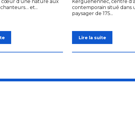
u cœur d’une nature aux
Kerguéhennec, centre d’a
chanteurs… et...
contemporain situé dans 
paysager de 175...
ite
Lire la suite
bihan
té