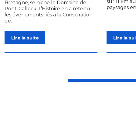
sur 11 km a
Bretagne, se niche le Domaine de
paysages en
Pont-Calleck. L’Histoire en a retenu
les événements liés à la Conspiration
de...
Lire la suite
Lire la su
Le Mor
connec