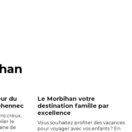
ihan
œur du
Le Morbihan votre
éhennec
destination famille par
excellence
ins creux,
ier le
Vous souhaitez profiter des vacances
ine de
pour voyager avec vos enfants ? En