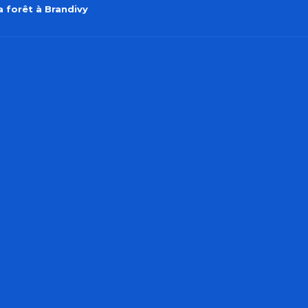
a forêt à Brandivy
er aux favoris