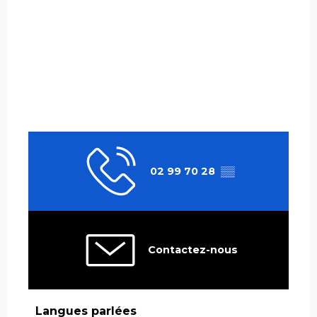
02 99 70 28
▒▒
Contactez-nous
Langues parlées
Langues parlées