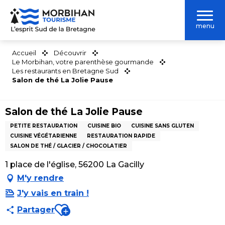
Aller
au
menu
contenu
principal
Accueil
Découvrir
Le Morbihan, votre parenthèse gourmande
Les restaurants en Bretagne Sud
Salon de thé La Jolie Pause
Salon de thé La Jolie Pause
PETITE RESTAURATION
CUISINE BIO
CUISINE SANS GLUTEN
CUISINE VÉGÉTARIENNE
RESTAURATION RAPIDE
SALON DE THÉ / GLACIER / CHOCOLATIER
1 place de l'église, 56200 La Gacilly
M'y rendre
J'y vais en train !
Ajouter aux favoris
Partager