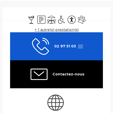
Ouverture et coordonnées
Bar / Buvette
Parking
Terrasse
Accès handicapés
Accessibilité
Animaux accepté
+ 1 autre(s) prestation(s)
02 97 51 03
▒▒
Contactez-nous