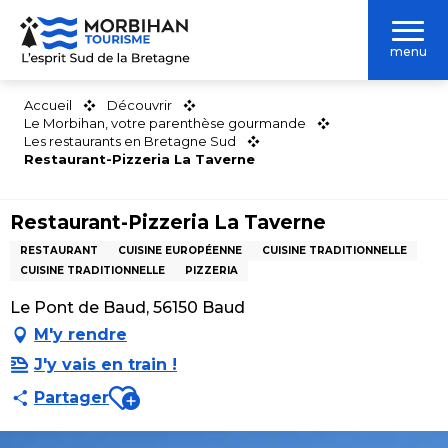
Aller
au
menu
contenu
principal
Accueil
Découvrir
Le Morbihan, votre parenthèse gourmande
Les restaurants en Bretagne Sud
Restaurant-Pizzeria La Taverne
Restaurant-Pizzeria La Taverne
RESTAURANT
CUISINE EUROPÉENNE
CUISINE TRADITIONNELLE
CUISINE TRADITIONNELLE
PIZZERIA
Le Pont de Baud, 56150 Baud
M'y rendre
J'y vais en train !
Ajouter aux favoris
Partager