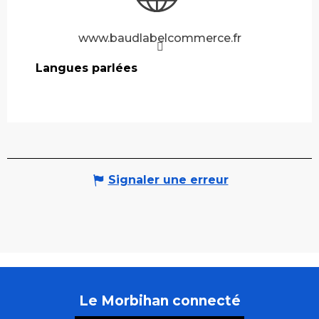
www.baudlabelcommerce.fr
Langues parlées
Langues parlées
Signaler une erreur
Le Morbihan connecté