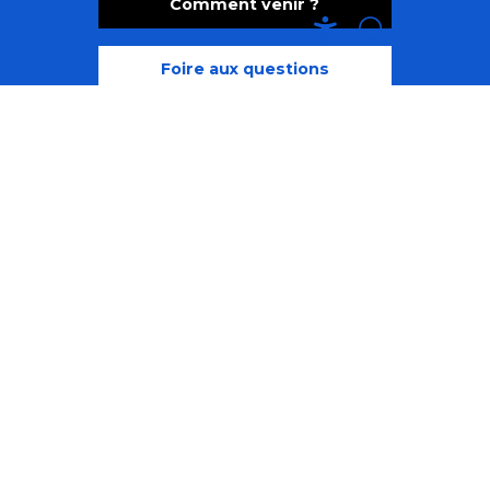
Comment venir ?
Recherche
Accessibili
Foire aux questions