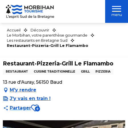
Aller
au
menu
contenu
principal
Accueil
Découvrir
Le Morbihan, votre parenthèse gourmande
Les restaurants en Bretagne Sud
Restaurant-Pizzeria-Grill Le Flamambo
Restaurant-Pizzeria-Grill Le Flamambo
RESTAURANT
CUISINE TRADITIONNELLE
GRILL
PIZZERIA
13 rue d'Auray, 56150 Baud
M'y rendre
J'y vais en train !
Ajouter aux favoris
Partager