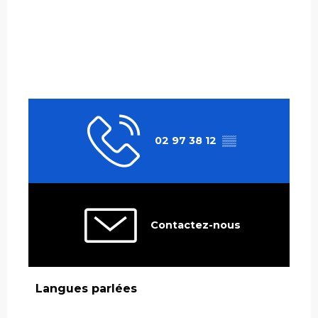
02 97 38 12
▒▒
Contactez-nous
Langues parlées
Langues parlées