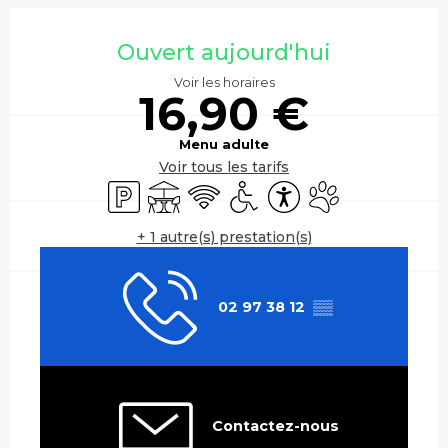
Ouverture et coordonnées
Ouvert aujourd'hui
Voir les horaires
16,90 €
Menu adulte
Voir tous les tarifs
Parking
Terrasse
WiFi
Accès handicapés
Accessibilité
Animaux accepté
+ 1 autre(s) prestation(s)
02 97 38 12
▒▒
Contactez-nous