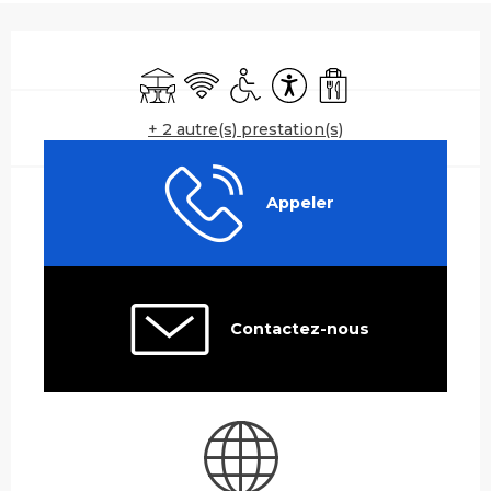
Ouverture et coordonnées
Terrasse
WiFi
Accès handicapés
Accessibilité
Vente à emporter
+ 2 autre(s) prestation(s)
Appeler
Contactez-nous