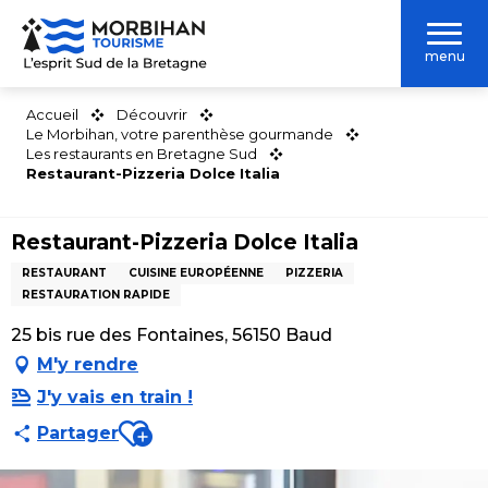
Aller
au
menu
contenu
principal
Accueil
Découvrir
Le Morbihan, votre parenthèse gourmande
Les restaurants en Bretagne Sud
Restaurant-Pizzeria Dolce Italia
Restaurant-Pizzeria Dolce Italia
RESTAURANT
CUISINE EUROPÉENNE
PIZZERIA
RESTAURATION RAPIDE
25 bis rue des Fontaines, 56150 Baud
M'y rendre
J'y vais en train !
Ajouter aux favoris
Partager