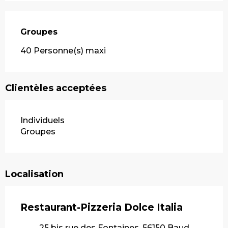
Groupes
Groupes
40 Personne(s) maxi
Clientèles acceptées
Individuels
Groupes
Localisation
Restaurant-Pizzeria Dolce Italia
25 bis rue des Fontaines, 56150 Baud