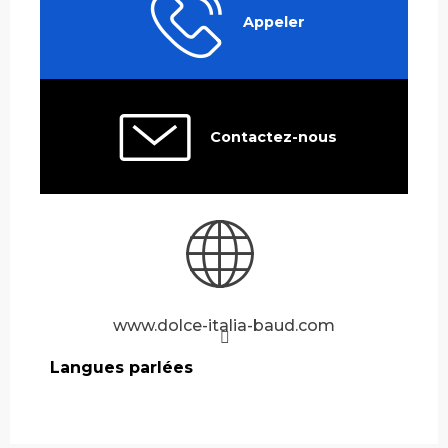
Appeler
Contactez-nous
www.dolce-italia-baud.com
Langues parlées
Langues parlées