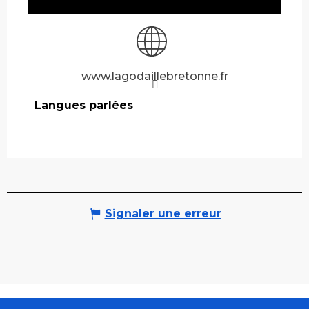
www.lagodaillebretonne.fr
Langues parlées
Langues parlées
Signaler une erreur