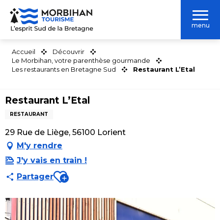
Aller
au
menu
contenu
principal
Accueil
Découvrir
Le Morbihan, votre parenthèse gourmande
Les restaurants en Bretagne Sud
Restaurant L’Etal
Restaurant L’Etal
RESTAURANT
29 Rue de Liège, 56100 Lorient
M'y rendre
J'y vais en train !
Ajouter aux favoris
Partager