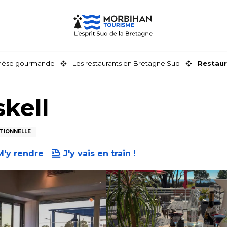
thèse gourmande
Les restaurants en Bretagne Sud
Restaur
skell
ITIONNELLE
M'y rendre
J'y vais en train !