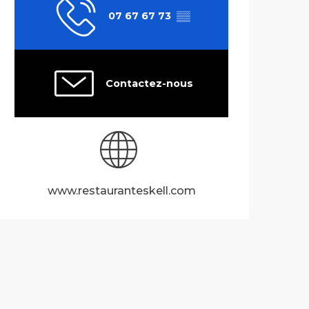
07 67 67 73
▒▒
Contactez-nous
www.restauranteskell.com