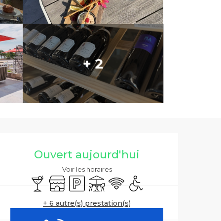
+ 2
Ouverture et co
Ouvert aujourd'hui
Voir les horaires
Bar / Buvette
Boutique
Parking
Terrasse
WiFi
Accès handicapés
+ 6 autre(s) prestation(s)