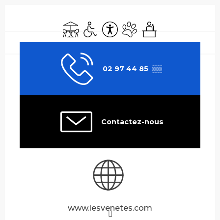
Ouverture et coordonnées
Terrasse
Accès handicapés
Accessibilité
Animaux acceptés
Séminaires
02 97 44 85
▒▒
Contactez-nous
www.lesvenetes.com