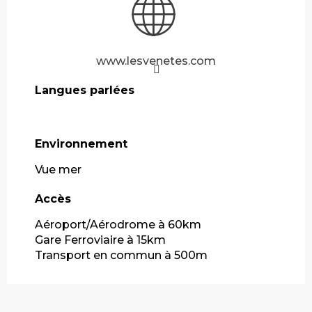
www.lesvenetes.com
Langues parlées
Langues parlées
Environnement
Environnement
Vue mer
Accès
Accès
Aéroport/Aérodrome à 60km
Gare Ferroviaire à 15km
Transport en commun à 500m