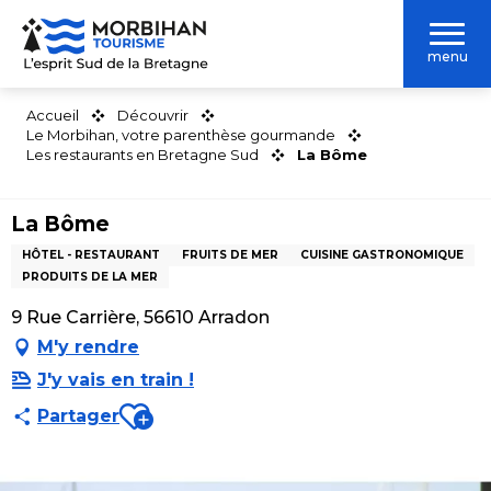
Aller
au
menu
contenu
principal
Accueil
Découvrir
Le Morbihan, votre parenthèse gourmande
Les restaurants en Bretagne Sud
La Bôme
La Bôme
HÔTEL - RESTAURANT
FRUITS DE MER
CUISINE GASTRONOMIQUE
PRODUITS DE LA MER
9 Rue Carrière, 56610 Arradon
M'y rendre
J'y vais en train !
Ajouter aux favoris
Partager