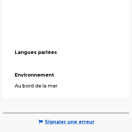
Langues parlées
Langues parlées
Environnement
Environnement
Au bord de la mer
Signaler une erreur