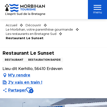
Aller
au
menu
contenu
principal
Accueil
Découvrir
Le Morbihan, votre parenthèse gourmande
Les restaurants en Bretagne Sud
Restaurant Le Sunset
Restaurant Le Sunset
RESTAURANT
RESTAURATION RAPIDE
Lieu-dit Kerhilio, 56410 Erdeven
M'y rendre
J'y vais en train !
Ajouter aux favoris
Partager