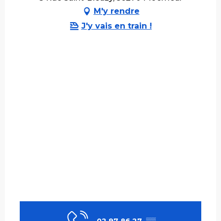
M'y rendre
J'y vais en train !
02 97 86 27
▒▒