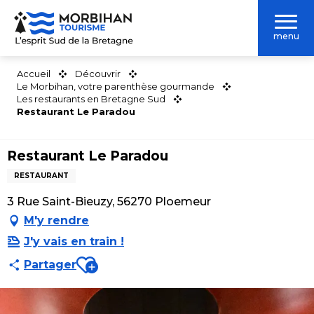
Aller
au
menu
contenu
principal
Accueil
Découvrir
Le Morbihan, votre parenthèse gourmande
Les restaurants en Bretagne Sud
Restaurant Le Paradou
Restaurant Le Paradou
RESTAURANT
3 Rue Saint-Bieuzy, 56270 Ploemeur
M'y rendre
J'y vais en train !
Ajouter aux favoris
Partager