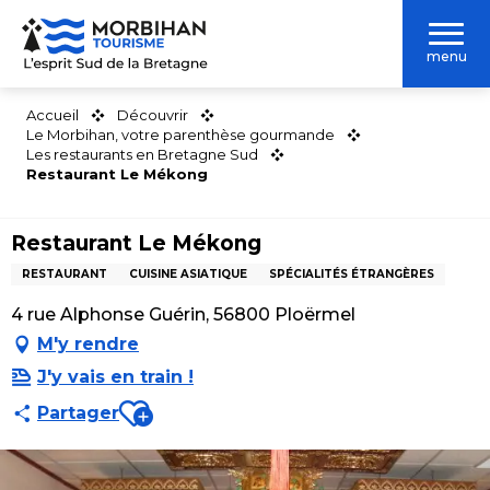
Aller
au
menu
contenu
principal
Accueil
Découvrir
Le Morbihan, votre parenthèse gourmande
Les restaurants en Bretagne Sud
Restaurant Le Mékong
Restaurant Le Mékong
RESTAURANT
CUISINE ASIATIQUE
SPÉCIALITÉS ÉTRANGÈRES
4 rue Alphonse Guérin, 56800 Ploërmel
M'y rendre
J'y vais en train !
Ajouter aux favoris
Partager