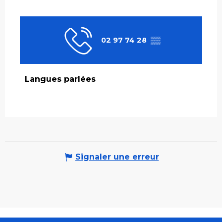
02 97 74 28
▒▒
Langues parlées
Langues parlées
Signaler une erreur