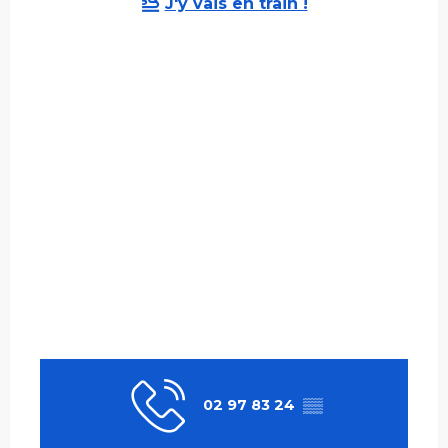
J'y vais en train !
02 97 83 24
▒▒