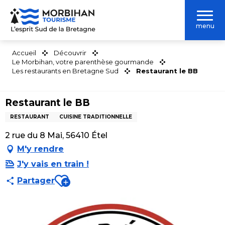
Aller
au
menu
contenu
principal
Accueil
Découvrir
Le Morbihan, votre parenthèse gourmande
Les restaurants en Bretagne Sud
Restaurant le BB
Restaurant le BB
RESTAURANT
CUISINE TRADITIONNELLE
2 rue du 8 Mai, 56410 Étel
M'y rendre
J'y vais en train !
Ajouter aux favoris
Partager