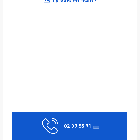
J'y vais en train !
02 97 55 71
▒▒