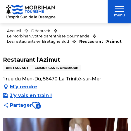
Aller
au
menu
contenu
principal
Accueil
Découvrir
Le Morbihan, votre parenthèse gourmande
Les restaurants en Bretagne Sud
Restaurant l'Azimut
Restaurant l'Azimut
RESTAURANT
CUISINE GASTRONOMIQUE
1 rue du Men-Dû, 56470 La Trinité-sur-Mer
M'y rendre
J'y vais en train !
Ajouter aux favoris
Partager