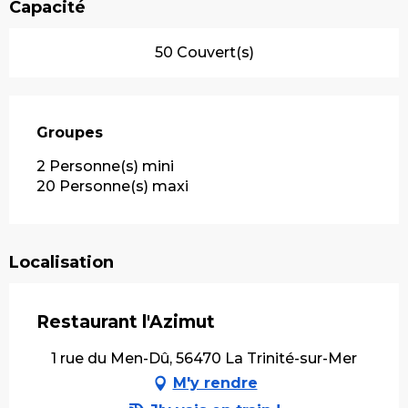
Capacité
50 Couvert(s)
Groupes
Groupes
2 Personne(s) mini
20 Personne(s) maxi
Localisation
Restaurant l'Azimut
1 rue du Men-Dû, 56470 La Trinité-sur-Mer
M'y rendre