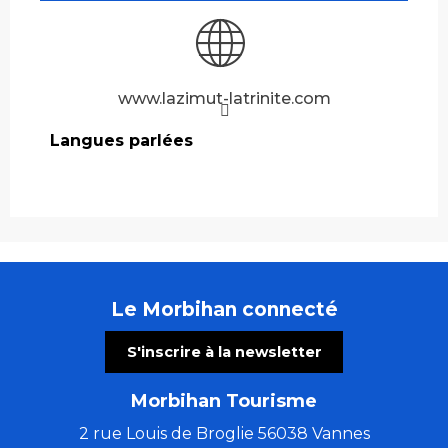
www.lazimut-latrinite.com
Langues parlées
Langues parlées
Le Morbihan connecté
S'inscrire à la newsletter
Morbihan Tourisme
2 rue Louis de Broglie 56038 Vannes