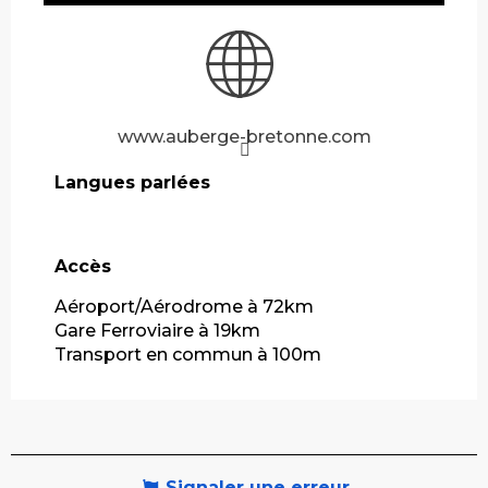
www.auberge-bretonne.com
Langues parlées
Langues parlées
Accès
Accès
Aéroport/Aérodrome à 72km
Gare Ferroviaire à 19km
Transport en commun à 100m
Signaler une erreur