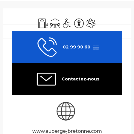
Ouverture et coordonnées
Ascenseur
Terrasse
Accès handicapés
Accessibilité
Animaux acceptés
02 99 90 60
▒▒
Contactez-nous
www.auberge-bretonne.com