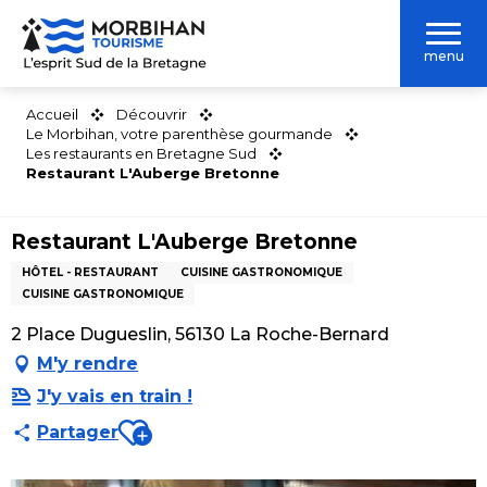
Aller
au
menu
contenu
principal
Accueil
Découvrir
Le Morbihan, votre parenthèse gourmande
Les restaurants en Bretagne Sud
Restaurant L'Auberge Bretonne
Restaurant L'Auberge Bretonne
HÔTEL - RESTAURANT
CUISINE GASTRONOMIQUE
CUISINE GASTRONOMIQUE
2 Place Dugueslin, 56130 La Roche-Bernard
M'y rendre
J'y vais en train !
Ajouter aux favoris
Partager